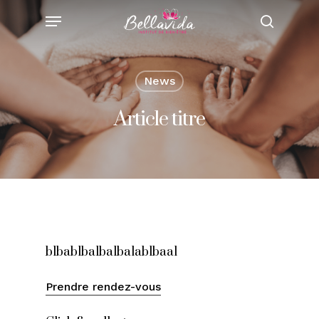
Skip
Menu
to
search
main
content
News
Article titre
blbablbalbalbalablbaal
Prendre rendez-vous